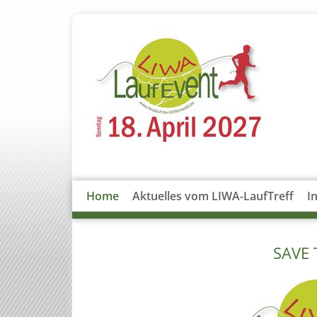
Home
Aktuelles vom LIWA-LaufTreff
I
SAVE 