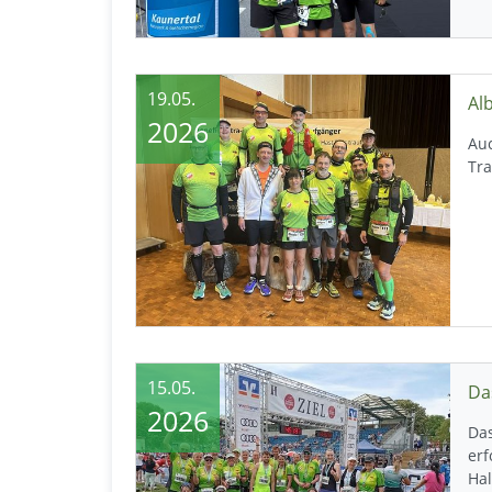
19.05.
2026
Auc
Tr
15.05.
2026
Das
erf
Ha