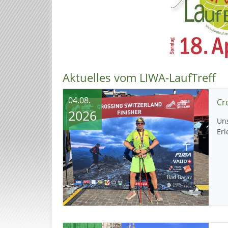
Aktuelles vom LIWA-LaufTreff
04.08.
2026
Uns
Erl