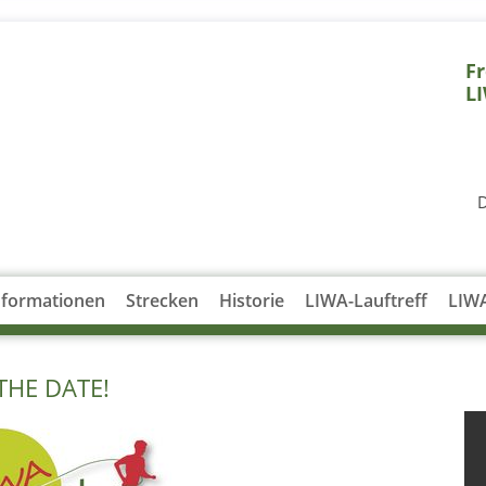
Fr
L
D
nformationen
Strecken
Historie
LIWA-Lauftreff
LIW
THE DATE!