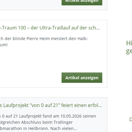
Artikel anzeigen
Alb-Traum 100 – der Ultra-Traillauf auf der schwäbischen Alb
h der blinde Pierre Heim meistert den Halb-
H
aum!
g
Artikel anzeigen
Das Laufprojekt "von 0 auf 21" feiert einen erfolgreichen Abschluss in Heilbronn
 0 auf 21 Laufprojekt fand am 10.05.2026 seinen
D
olgreichen Abschluss beim Trollinger
lbmarathon in Heilbronn. Nach vielen…