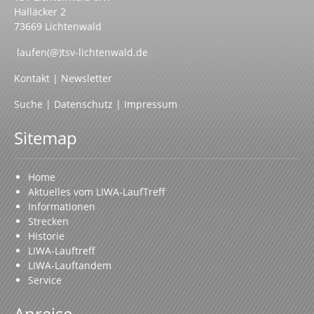
Halläcker 2
73669 Lichtenwald
laufen(@)tsv-lichtenwald.de
Kontakt
|
Newsletter
Suche
|
Datenschutz
|
Impressum
Sitemap
Home
Aktuelles vom LIWA-LaufTreff
Informationen
Strecken
Historie
LIWA-Lauftreff
LIWA-Lauftandem
Service
Anreise