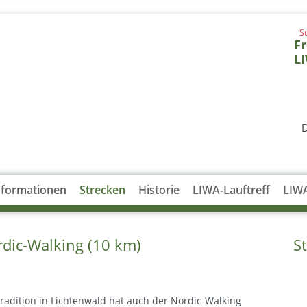
S
Fr
L
D
nformationen
Strecken
Historie
LIWA-Lauftreff
LIW
dic-Walking (10 km)
S
Tradition in Lichtenwald hat auch der Nordic-Walking