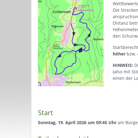
Wettbewerb
Die Strecke
anspruchsvo
Distanz betr
Höhenmeter 
den Schurwa
Startberech
höher
bzw.
HINWEIS:
Di
(also mit St
einen der L
Start
Sonntag, 19. April 2026 um 09:45
Uhr
am Bürge