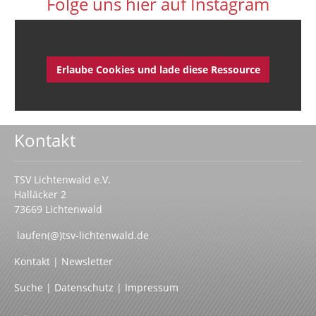
Folge uns hier auf Instagram
Erlaube Cookies und lade diese Ressource
Kontakt
TSV Lichtenwald e.V.
Halläcker 2
73669 Lichtenwald
laufen(@)tsv-lichtenwald.de
Kontakt
|
Newsletter
Suche
|
Datenschutz
|
Impressum