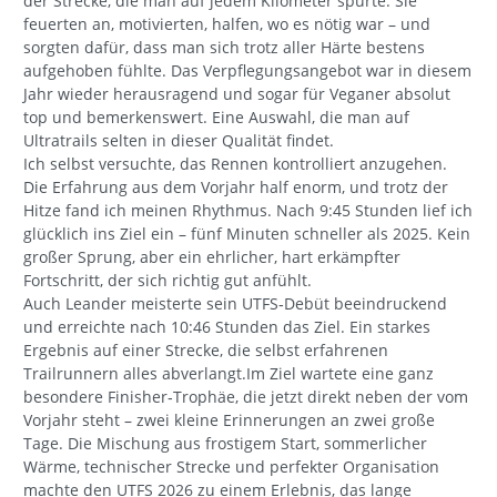
der Strecke, die man auf jedem Kilometer spürte. Sie
feuerten an, motivierten, halfen, wo es nötig war – und
sorgten dafür, dass man sich trotz aller Härte bestens
aufgehoben fühlte. Das Verpflegungsangebot war in diesem
Jahr wieder herausragend und sogar für Veganer absolut
top und bemerkenswert. Eine Auswahl, die man auf
Ultratrails selten in dieser Qualität findet.
Ich selbst versuchte, das Rennen kontrolliert anzugehen.
Die Erfahrung aus dem Vorjahr half enorm, und trotz der
Hitze fand ich meinen Rhythmus. Nach 9:45 Stunden lief ich
glücklich ins Ziel ein – fünf Minuten schneller als 2025. Kein
großer Sprung, aber ein ehrlicher, hart erkämpfter
Fortschritt, der sich richtig gut anfühlt.
Auch Leander meisterte sein UTFS‑Debüt beeindruckend
und erreichte nach 10:46 Stunden das Ziel. Ein starkes
Ergebnis auf einer Strecke, die selbst erfahrenen
Trailrunnern alles abverlangt.Im Ziel wartete eine ganz
besondere Finisher‑Trophäe, die jetzt direkt neben der vom
Vorjahr steht – zwei kleine Erinnerungen an zwei große
Tage. Die Mischung aus frostigem Start, sommerlicher
Wärme, technischer Strecke und perfekter Organisation
machte den UTFS 2026 zu einem Erlebnis, das lange