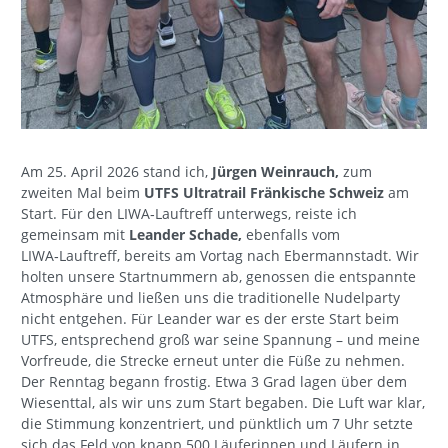
Am 25. April 2026 stand ich,
Jürgen Weinrauch,
zum
zweiten Mal beim
UTFS Ultratrail Fränkische Schweiz
am
Start. Für den LIWA‑Lauftreff unterwegs, reiste ich
gemeinsam mit
Leander Schade,
ebenfalls vom
LIWA‑Lauftreff, bereits am Vortag nach Ebermannstadt. Wir
holten unsere Startnummern ab, genossen die entspannte
Atmosphäre und ließen uns die traditionelle Nudelparty
nicht entgehen. Für Leander war es der erste Start beim
UTFS, entsprechend groß war seine Spannung – und meine
Vorfreude, die Strecke erneut unter die Füße zu nehmen.
Der Renntag begann frostig. Etwa 3 Grad lagen über dem
Wiesenttal, als wir uns zum Start begaben. Die Luft war klar,
die Stimmung konzentriert, und pünktlich um 7 Uhr setzte
sich das Feld von knapp 500 Läuferinnen und Läufern in