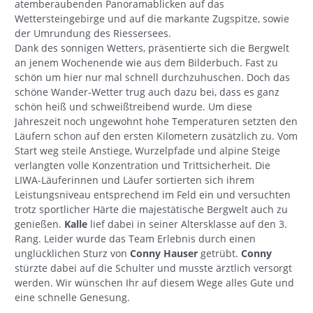
atemberaubenden Panoramablicken auf das
Wettersteingebirge und auf die markante Zugspitze, sowie
der Umrundung des Riessersees.
Dank des sonnigen Wetters, präsentierte sich die Bergwelt
an jenem Wochenende wie aus dem Bilderbuch. Fast zu
schön um hier nur mal schnell durchzuhuschen. Doch das
schöne Wander-Wetter trug auch dazu bei, dass es ganz
schön heiß und schweißtreibend wurde. Um diese
Jahreszeit noch ungewohnt hohe Temperaturen setzten den
Läufern schon auf den ersten Kilometern zusätzlich zu. Vom
Start weg steile Anstiege, Wurzelpfade und alpine Steige
verlangten volle Konzentration und Trittsicherheit. Die
LIWA-Läuferinnen und Läufer sortierten sich ihrem
Leistungsniveau entsprechend im Feld ein und versuchten
trotz sportlicher Härte die majestätische Bergwelt auch zu
genießen.
Kalle
lief dabei in seiner Altersklasse auf den 3.
Rang. Leider wurde das Team Erlebnis durch einen
unglücklichen Sturz von
Conny Hauser
getrübt.
Conny
stürzte dabei auf die Schulter und musste ärztlich versorgt
werden. Wir wünschen Ihr auf diesem Wege alles Gute und
eine schnelle Genesung.